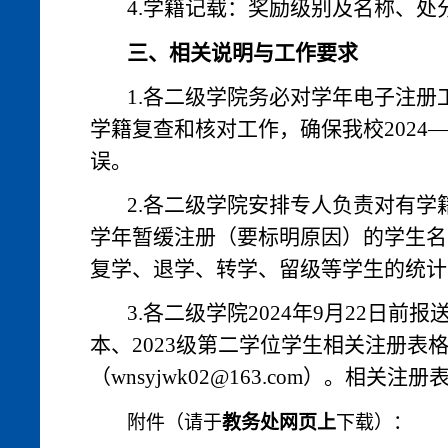
4.
学籍记载：奖励级别及名称、处
三、相关说明与工作要求
1.
各二级学院务必对学年电子注册
学籍复查和核对工作，确保我校
2024
误。
2.
各二级学院安排专人负责对有学
学年暂缓注册（要标明原因）的学生名
复学、退学、转学、留级等学生的统计
3.
各二级学院
2024
年
9
月
22
日前报
本、
2023
级第二学位学生相关注册表
（
wnsyjwk02@163.com
）。相关注册
附件（请于
教务处网页上
下载）：